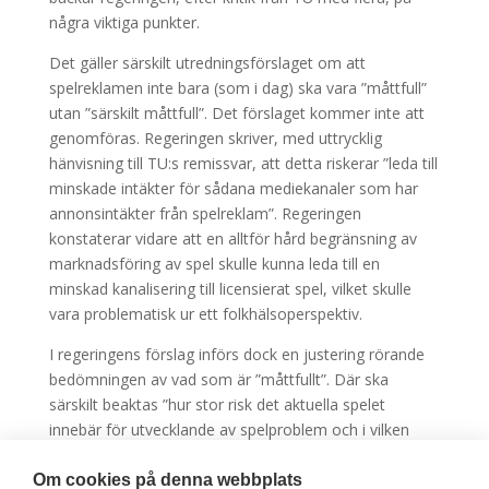
några viktiga punkter.
Det gäller särskilt utredningsförslaget om att
spelreklamen inte bara (som i dag) ska vara ”måttfull”
utan ”särskilt måttfull”. Det förslaget kommer inte att
genomföras. Regeringen skriver, med uttrycklig
hänvisning till TU:s remissvar, att detta riskerar ”leda till
minskade intäkter för sådana mediekanaler som har
annonsintäkter från spelreklam”. Regeringen
konstaterar vidare att en alltför hård begränsning av
marknadsföring av spel skulle kunna leda till en
minskad kanalisering till licensierat spel, vilket skulle
vara problematisk ur ett folkhälsoperspektiv.
I regeringens förslag införs dock en justering rörande
bedömningen av vad som är ”måttfullt”. Där ska
särskilt beaktas ”hur stor risk det aktuella spelet
innebär för utvecklande av spelproblem och i vilken
utsträckning marknadsföringen riskerar att nå personer
under 18 år”. Detta ligger i linje med
TU:s
Om cookies på denna webbplats