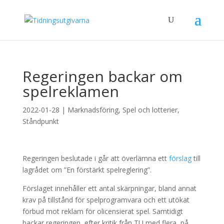
Regeringen backar om
spelreklamen
2022-01-28
|
Marknadsföring
,
Spel och lotterier
,
Ståndpunkt
Regeringen beslutade i går att överlämna ett
förslag
till
lagrådet om ”En förstärkt spelreglering”.
Förslaget innehåller ett antal skärpningar, bland annat
krav på tillstånd för spelprogramvara och ett utökat
förbud mot reklam för olicensierat spel. Samtidigt
backar regeringen, efter kritik från TU med flera, på