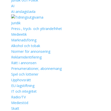
Juridik och Politik
AI
AI-anslagstavla
Juridik
Press-, tryck- och yttrandefrihet
Medieetik
Marknadsföring
Alkohol och tobak
Normer för annonsering
Reklamidentifiering
Rätt i annonsen
Prenumerationer, abonnemang
Spel och lotterier
Upphovsrätt
EU-lagstiftning
IT och integritet
Radio/TV
Mediestöd
Skatt